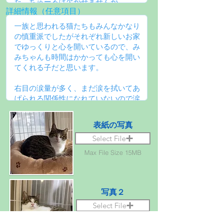
詳細情報（任意項目）
表紙の写真
Select File
Max File Size 15MB
写真２
Select File
Max File Size 15MB