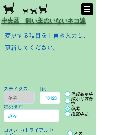
中央区 飼い主のいないネコ達
変更する項目を上書き入力し、
更新してください。
ステイタス
No
里親募集中
預かり募集
中
猫の名前
卒業
掲載中止
コメント(トライアル中
オス
など)