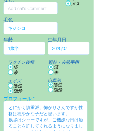
メス
毛色
年齢
生年月日
ワクチン接種
避妊・去勢手術
済
済
未
未
白血病
エイズ
陰性
陰性
陽性
陽性
プロフィール