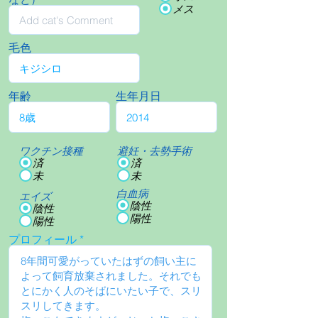
メス
毛色
年齢
生年月日
ワクチン接種
避妊・去勢手術
済
済
未
未
白血病
エイズ
陰性
陰性
陽性
陽性
プロフィール