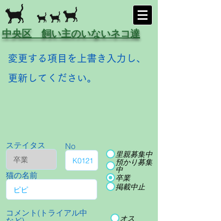
中央区 飼い主のいないネコ達
変更する項目を上書き入力し、
更新してください。
ステイタス
No
里親募集中
預かり募集
中
猫の名前
卒業
掲載中止
コメント(トライアル中
オス
など)