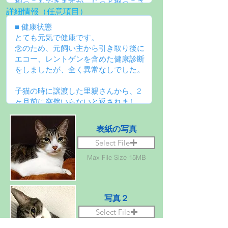
詳細情報（任意項目）
表紙の写真
Select File
Max File Size 15MB
写真２
Select File
Max File Size 15MB