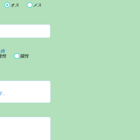
オス
メス
血病
陰性
陽性