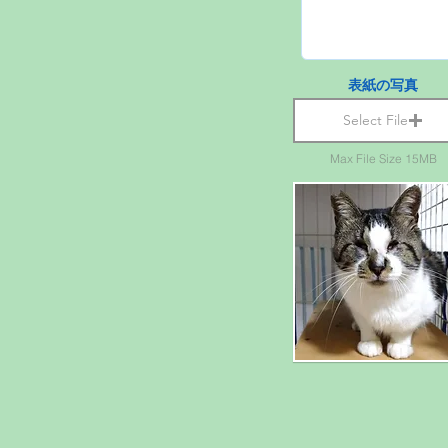
表紙の写真
Select File
Max File Size 15MB