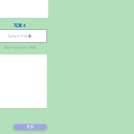
写真４
Select File
Max File Size 15MB
更新