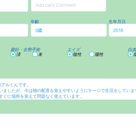
年齢
生年月日
避妊・去勢手術
エイズ
白
済
未
陰性
陽性