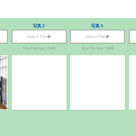
写真２
写真３
Select File
Select File
Max File Size 15MB
Max File Size 15MB