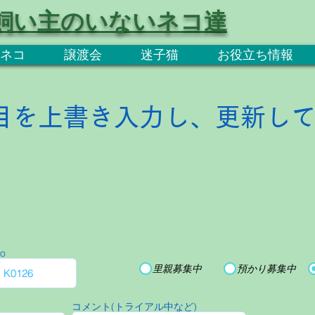
飼い主のいないネコ達
ネコ
譲渡会
迷子猫
お役立ち情報
目を上書き入力し、更新し
o
里親募集中
預かり募集中
コメント(トライアル中など)