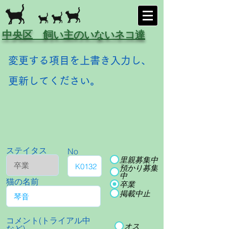
中央区 飼い主のいないネコ達
変更する項目を上書き入力し、
更新してください。
ステイタス
No
里親募集中
預かり募集
中
猫の名前
卒業
掲載中止
コメント(トライアル中
オス
など)