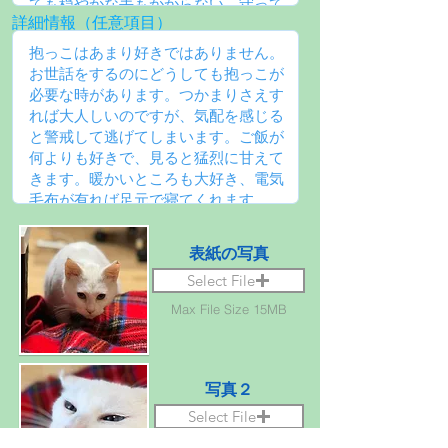
詳細情報（任意項目）
表紙の写真
Select File
Max File Size 15MB
写真２
Select File
Max File Size 15MB