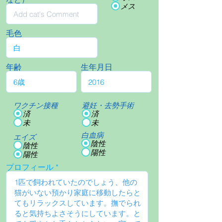
メス
毛色
年齢
生年月日
ワクチン接種
避妊・去勢手術
済
済
未
未
白血病
エイズ
陰性
陰性
陽性
陽性
プロフィール