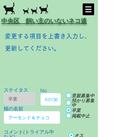
中央区 飼い主のいないネコ達
変更する項目を上書き入力し、
更新してください。
ステイタス
No
里親募集中
預かり募集
中
猫の名前
卒業
掲載中止
コメント(トライアル中
オス
など)