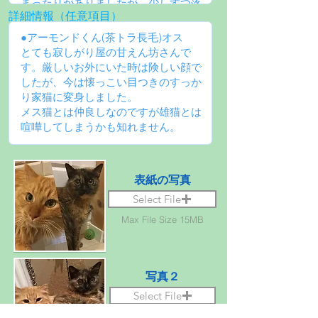
詳細情報（任意項目）
表紙の写真
Select File
Max File Size 15MB
写真２
Select File
Max File Size 15MB