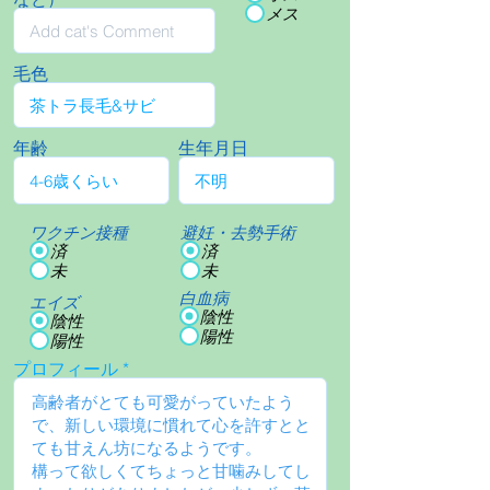
メス
毛色
年齢
生年月日
ワクチン接種
避妊・去勢手術
済
済
未
未
白血病
エイズ
陰性
陰性
陽性
陽性
プロフィール