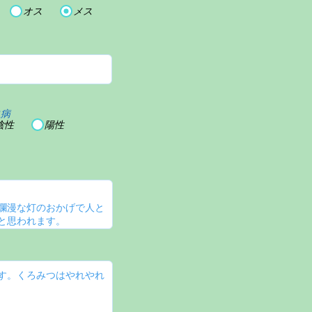
オス
メス
血病
陰性
陽性