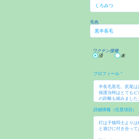
毛色
ワクチン接種
済
未
プロフィール
詳細情報（任意項目）