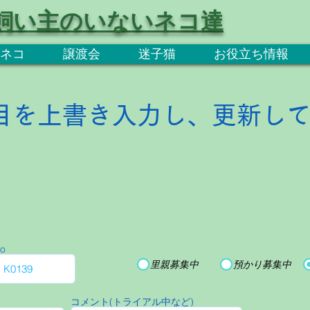
飼い主のいないネコ達
ネコ
譲渡会
迷子猫
お役立ち情報
目を上書き入力し、更新し
o
里親募集中
預かり募集中
コメント(トライアル中など)