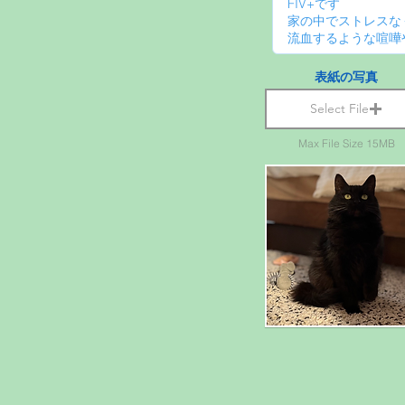
表紙の写真
Select File
Max File Size 15MB