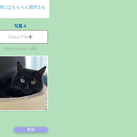
写真４
Select File
Max File Size 15MB
更新