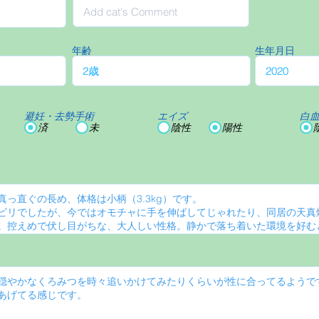
年齢
生年月日
避妊・去勢手術
エイズ
白
済
未
陰性
陽性