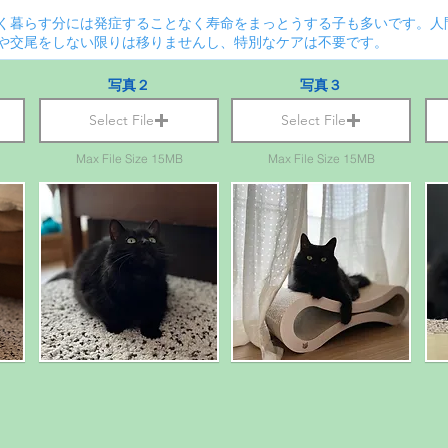
写真２
写真３
Select File
Select File
Max File Size 15MB
Max File Size 15MB