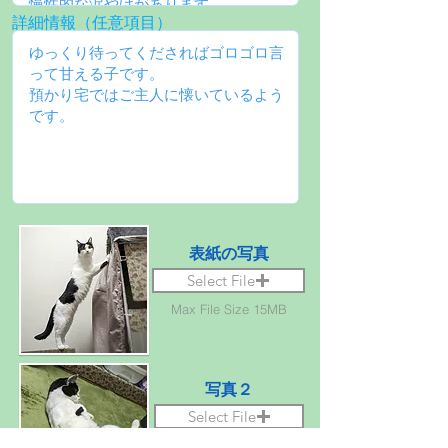
詳細情報（任意項目）
表紙の写真
Select File
Max File Size 15MB
写真２
Select File
Max File Size 15MB