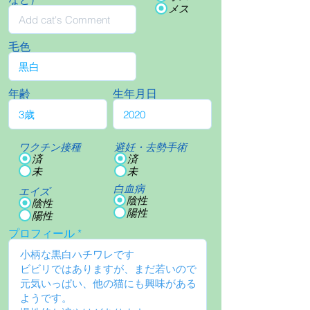
メス
毛色
年齢
生年月日
ワクチン接種
避妊・去勢手術
済
済
未
未
白血病
エイズ
陰性
陰性
陽性
陽性
プロフィール