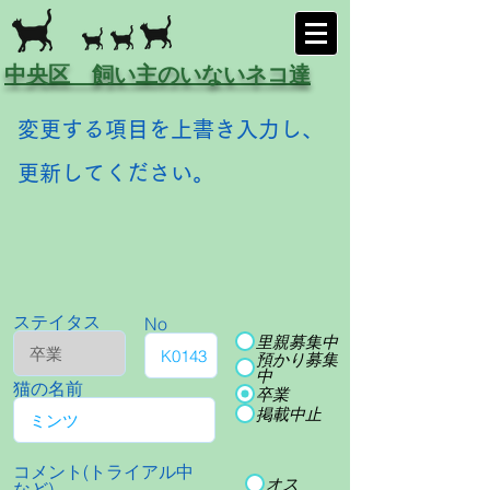
中央区 飼い主のいないネコ達
変更する項目を上書き入力し、
更新してください。
ステイタス
No
里親募集中
預かり募集
中
猫の名前
卒業
掲載中止
コメント(トライアル中
オス
など)