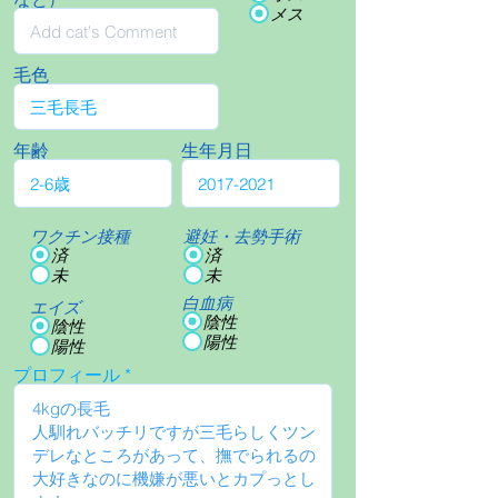
メス
毛色
年齢
生年月日
ワクチン接種
避妊・去勢手術
済
済
未
未
白血病
エイズ
陰性
陰性
陽性
陽性
プロフィール