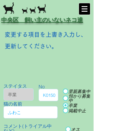
中央区 飼い主のいないネコ達
変更する項目を上書き入力し、
更新してください。
ステイタス
No
里親募集中
預かり募集
中
猫の名前
卒業
掲載中止
コメント(トライアル中
オス
など)