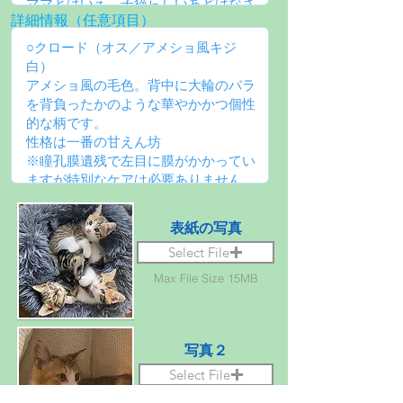
詳細情報（任意項目）
表紙の写真
Select File
Max File Size 15MB
写真２
Select File
Max File Size 15MB