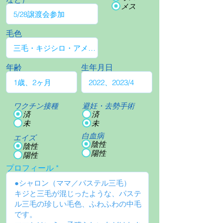
メス
毛色
年齢
生年月日
ワクチン接種
避妊・去勢手術
済
済
未
未
白血病
エイズ
陰性
陰性
陽性
陽性
プロフィール