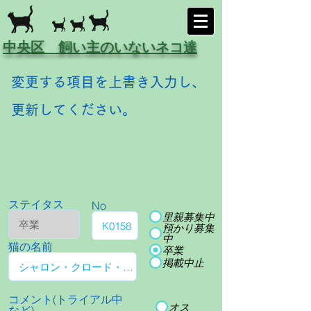
中央区 飼い主のいないネコ達
変更する項目を上書き入力し、
更新してください。
ステイタス
No
里親募集中
預かり募集
中
猫の名前
卒業
掲載中止
コメント(トライアル中
オス
など)