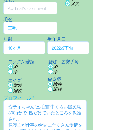
メス
毛色
年齢
生年月日
ワクチン接種
避妊・去勢手術
済
済
未
未
白血病
エイズ
陰性
陰性
陽性
陽性
プロフィール