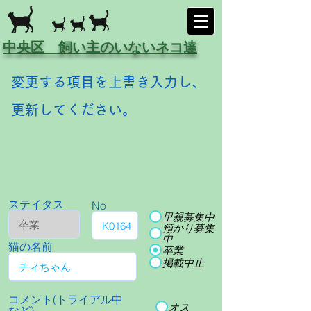
中央区 飼い主のいないネコ達
変更する項目を上書き入力し、
更新してください。
ステイタス
No
里親募集中
預かり募集
中
猫の名前
卒業
掲載中止
コメント(トライアル中
オス
など)