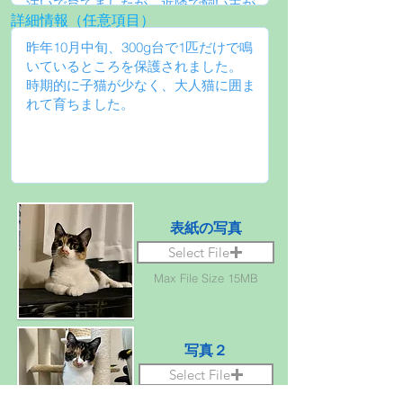
詳細情報（任意項目）
表紙の写真
Select File
Max File Size 15MB
写真２
Select File
Max File Size 15MB