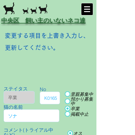
中央区 飼い主のいないネコ達
変更する項目を上書き入力し、
更新してください。
ステイタス
No
里親募集中
預かり募集
中
猫の名前
卒業
掲載中止
コメント(トライアル中
オス
など)