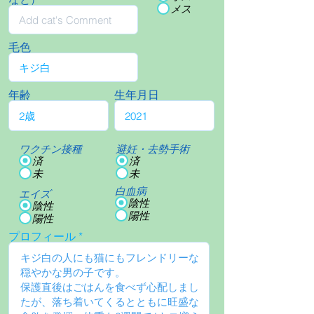
メス
毛色
年齢
生年月日
ワクチン接種
避妊・去勢手術
済
済
未
未
白血病
エイズ
陰性
陰性
陽性
陽性
プロフィール