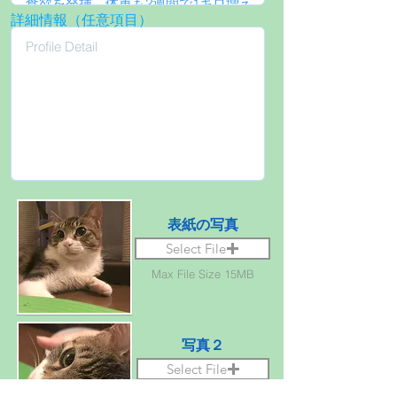
詳細情報（任意項目）
表紙の写真
Select File
Max File Size 15MB
写真２
Select File
Max File Size 15MB