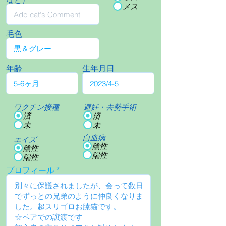
メス
毛色
年齢
生年月日
ワクチン接種
避妊・去勢手術
済
済
未
未
白血病
エイズ
陰性
陰性
陽性
陽性
プロフィール