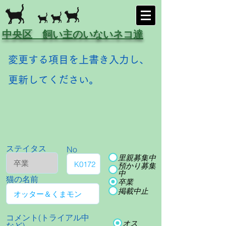
中央区 飼い主のいないネコ達
変更する項目を上書き入力し、
更新してください。
ステイタス
No
里親募集中
預かり募集
中
猫の名前
卒業
掲載中止
コメント(トライアル中
オス
など)