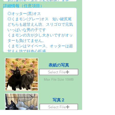
詳細情報（任意項目）
表紙の写真
Select File
Max File Size 15MB
写真２
Select File
Max File Size 15MB