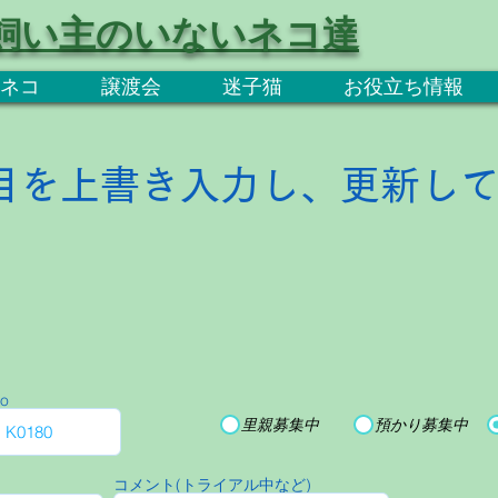
飼い主のいないネコ達
ネコ
譲渡会
迷子猫
お役立ち情報
目を上書き入力し、更新し
o
里親募集中
預かり募集中
コメント(トライアル中など)