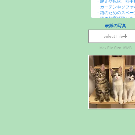
表紙の写真
Select File
Max File Size 15MB