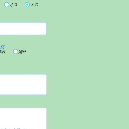
オス
メス
血病
陰性
陽性