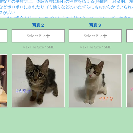
写真２
写真３
Select File
Select File
Max File Size 15MB
Max File Size 15MB