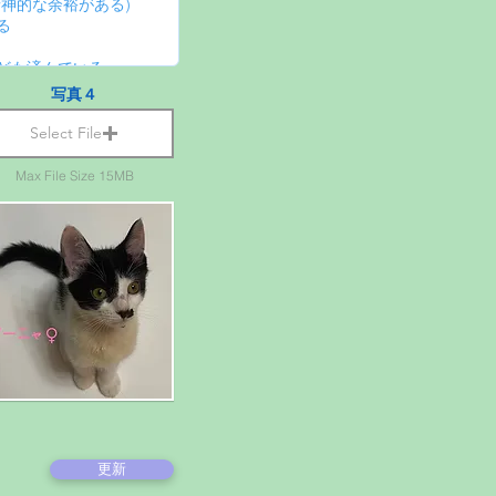
写真４
Select File
Max File Size 15MB
更新