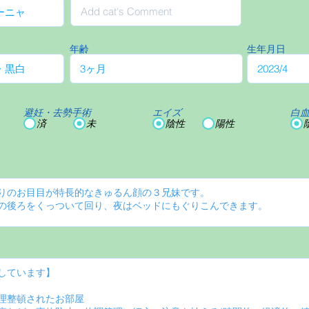
年齢
生年月日
避妊・去勢手術
エイズ
白
済
未
陰性
陽性