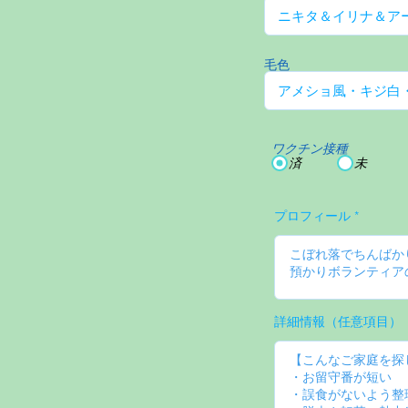
毛色
ワクチン接種
済
未
プロフィール
詳細情報（任意項目）