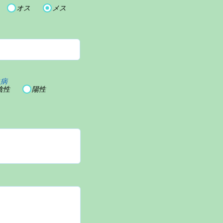
オス
メス
血病
陰性
陽性