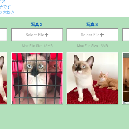
写真２
写真３
Select File
Select File
Max File Size 15MB
Max File Size 15MB