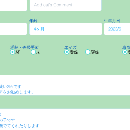
年齢
生年月日
避妊・去勢手術
エイズ
白
済
未
陰性
陽性