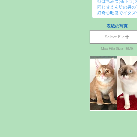
表紙の写真
Select File
Max File Size 15MB