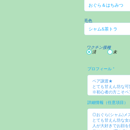
毛色
ワクチン接種
済
未
プロフィール
詳細情報（任意項目）