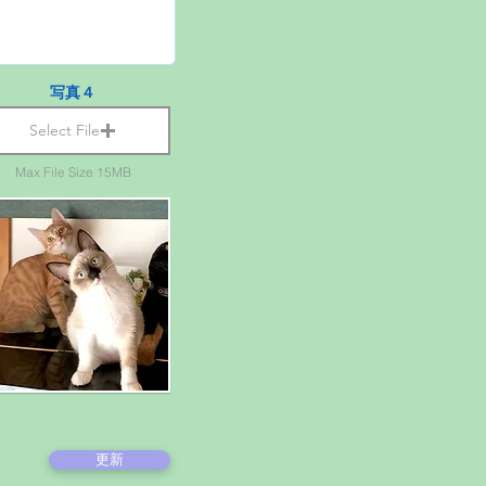
写真４
Select File
Max File Size 15MB
更新