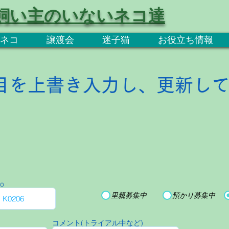
飼い主のいないネコ達
ネコ
譲渡会
迷子猫
お役立ち情報
目を上書き入力し、更新し
o
里親募集中
預かり募集中
コメント(トライアル中など)