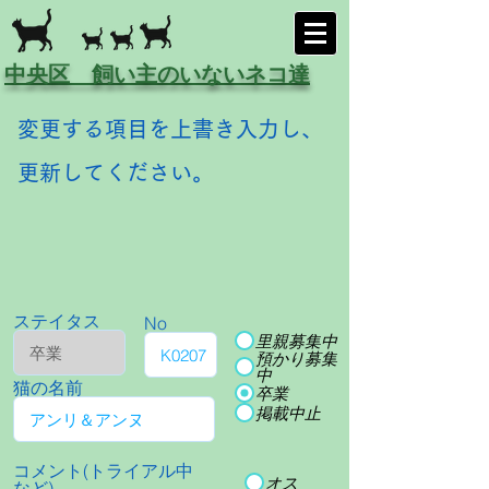
中央区 飼い主のいないネコ達
変更する項目を上書き入力し、
更新してください。
ステイタス
No
里親募集中
預かり募集
中
猫の名前
卒業
掲載中止
コメント(トライアル中
オス
など)