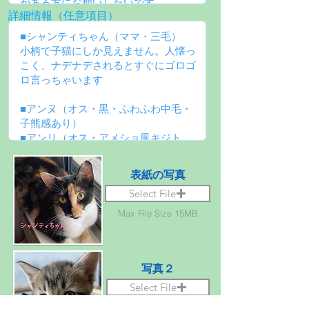
詳細情報（任意項目）
表紙の写真
Select File
Max File Size 15MB
写真２
Select File
Max File Size 15MB