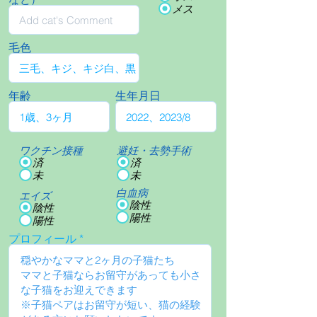
メス
毛色
年齢
生年月日
ワクチン接種
避妊・去勢手術
済
済
未
未
白血病
エイズ
陰性
陰性
陽性
陽性
プロフィール