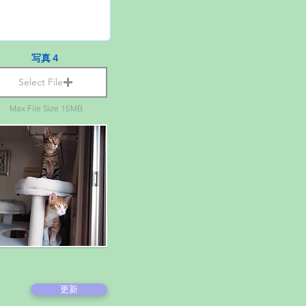
写真４
Select File
Max File Size 15MB
更新