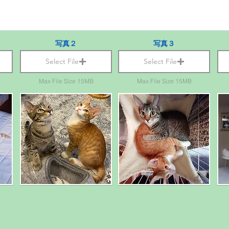
写真２
写真３
Select File
Select File
Max File Size 15MB
Max File Size 15MB