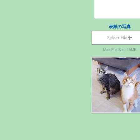
表紙の写真
Select File
Max File Size 15MB