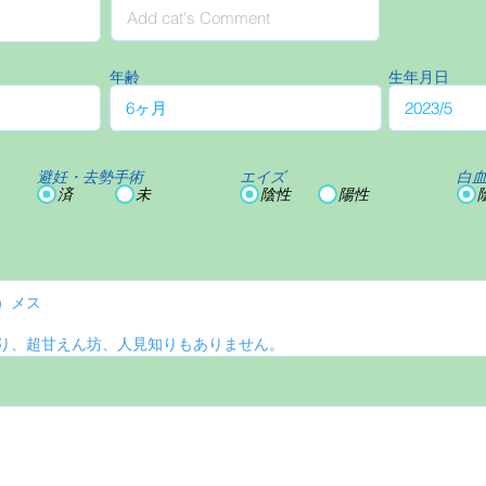
年齢
生年月日
避妊・去勢手術
エイズ
白
済
未
陰性
陽性