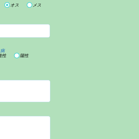
オス
メス
血病
陰性
陽性