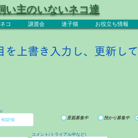
飼い主のいないネコ達
ネコ
譲渡会
迷子猫
お役立ち情報
目を上書き入力し、更新し
o
里親募集中
預かり募集中
コメント(トライアル中など)