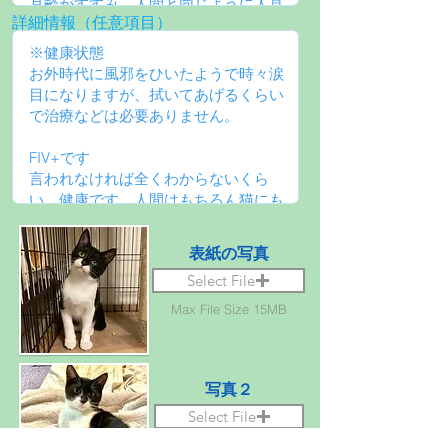
詳細情報（任意項目）
表紙の写真
Select File
Max File Size 15MB
写真２
Select File
Max File Size 15MB