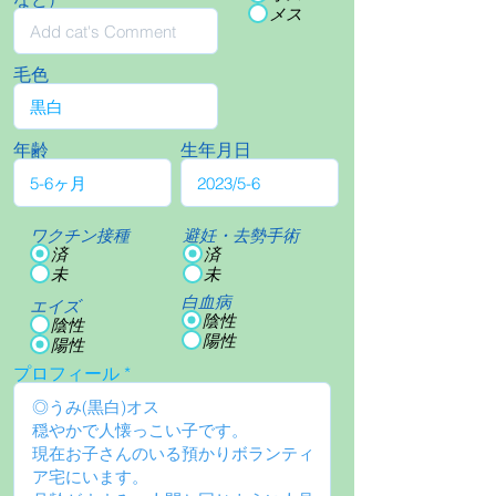
メス
毛色
年齢
生年月日
ワクチン接種
避妊・去勢手術
済
済
未
未
白血病
エイズ
陰性
陰性
陽性
陽性
プロフィール