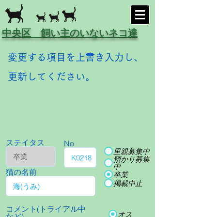
中央区 飼い主のいないネコ達
変更する項目を上書き入力し、
更新してください。
ステイタス
No
里親募集中
預かり募集
中
猫の名前
卒業
掲載中止
コメント(トライアル中
オス
など)