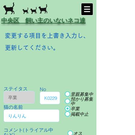
中央区 飼い主のいないネコ達
変更する項目を上書き入力し、
更新してください。
ステイタス
No
里親募集中
預かり募集
中
猫の名前
卒業
掲載中止
コメント(トライアル中
オス
など)