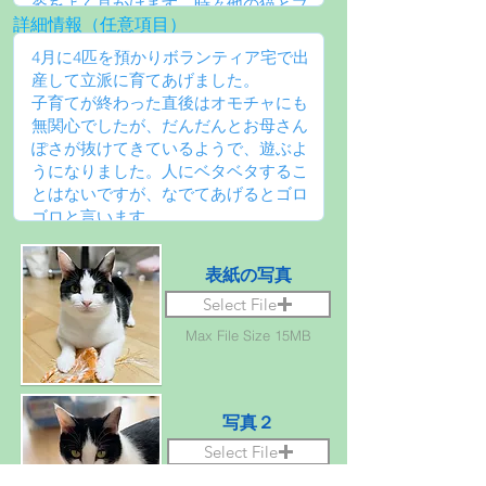
詳細情報（任意項目）
表紙の写真
Select File
Max File Size 15MB
写真２
Select File
Max File Size 15MB