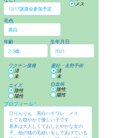
メス
毛色
年齢
生年月日
ワクチン接種
避妊・去勢手術
済
済
未
未
白血病
エイズ
陰性
陰性
陽性
陽性
プロフィール