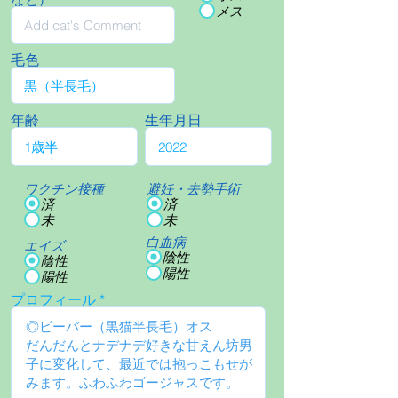
メス
毛色
年齢
生年月日
ワクチン接種
避妊・去勢手術
済
済
未
未
白血病
エイズ
陰性
陰性
陽性
陽性
プロフィール