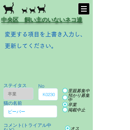
中央区 飼い主のいないネコ達
変更する項目を上書き入力し、
更新してください。
ステイタス
No
里親募集中
預かり募集
中
猫の名前
卒業
掲載中止
コメント(トライアル中
オス
など)