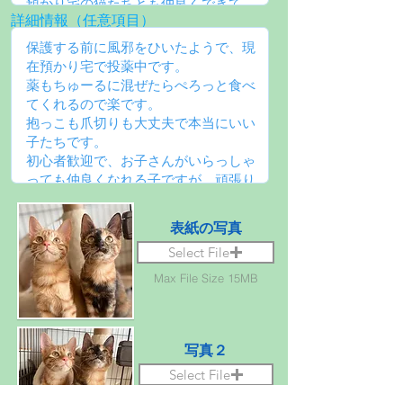
詳細情報（任意項目）
表紙の写真
Select File
Max File Size 15MB
写真２
Select File
Max File Size 15MB