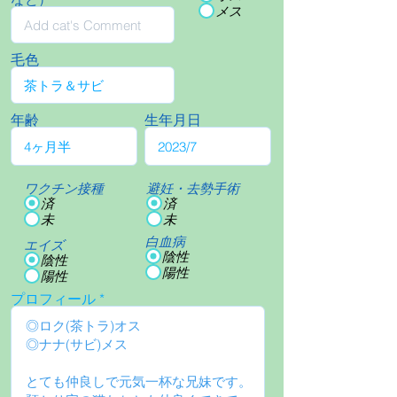
メス
毛色
年齢
生年月日
ワクチン接種
避妊・去勢手術
済
済
未
未
白血病
エイズ
陰性
陰性
陽性
陽性
プロフィール