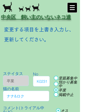
中央区 飼い主のいないネコ達
変更する項目を上書き入力し、
更新してください。
ステイタス
No
里親募集中
預かり募集
中
猫の名前
卒業
掲載中止
コメント(トライアル中
オス
など)