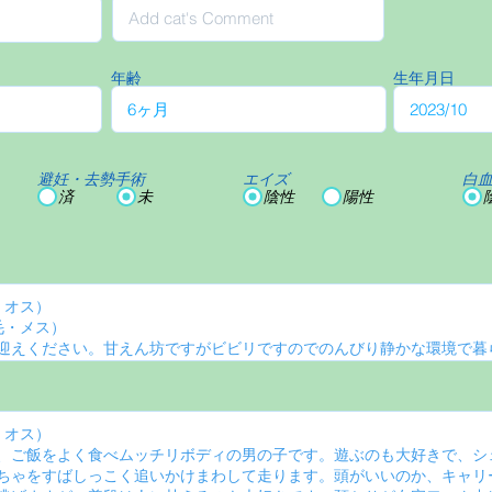
年齢
生年月日
避妊・去勢手術
エイズ
白
済
未
陰性
陽性