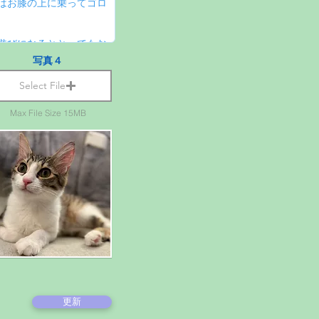
写真４
Select File
Max File Size 15MB
更新