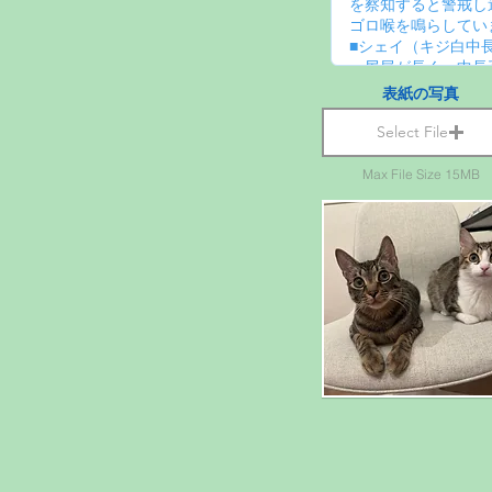
表紙の写真
Select File
Max File Size 15MB