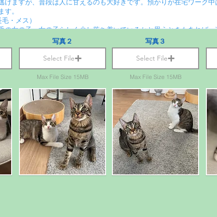
写真２
写真３
Select File
Select File
Max File Size 15MB
Max File Size 15MB