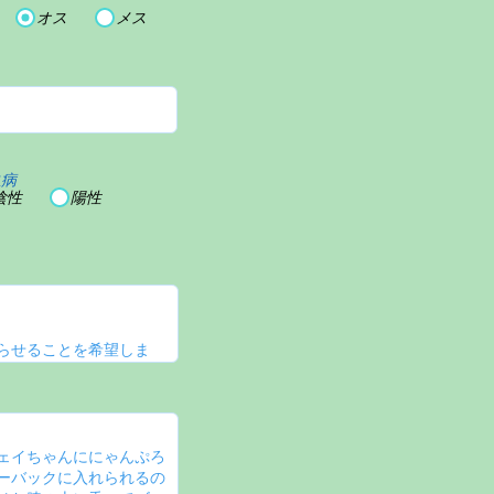
オス
メス
血病
陰性
陽性