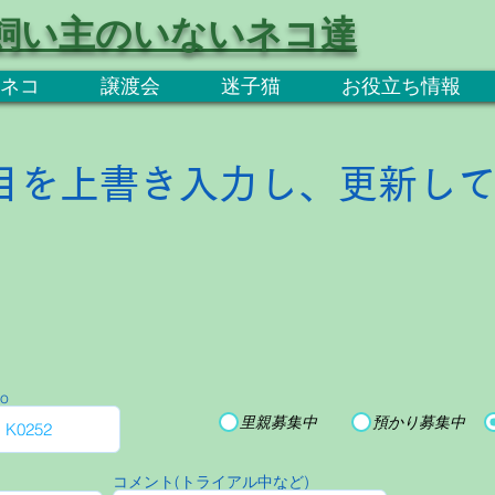
飼い主のいないネコ達
ネコ
譲渡会
迷子猫
お役立ち情報
目を上書き入力し、更新し
o
里親募集中
預かり募集中
コメント(トライアル中など)