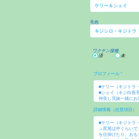
毛色
ワクチン接種
済
未
プロフィール
詳細情報（任意項目）