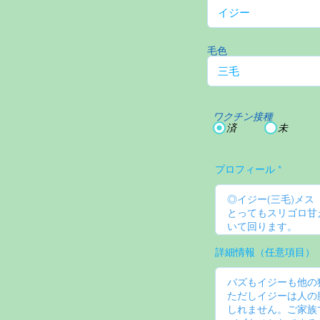
毛色
ワクチン接種
済
未
プロフィール
詳細情報（任意項目）