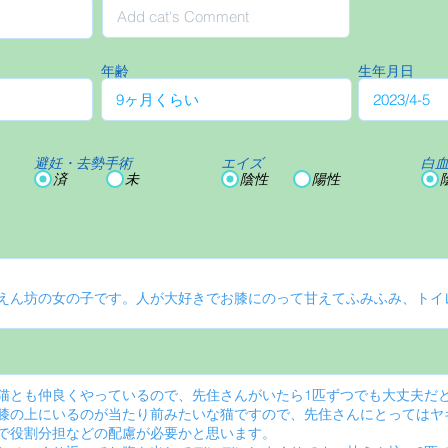
年齢
生年月日
避妊・去勢手術
エイズ
白
済
未
陰性
陽性