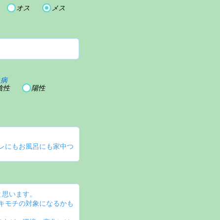
オス
メス
血病
陰性
陽性