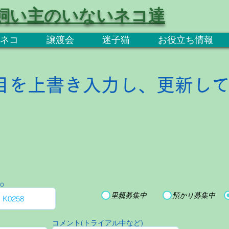
飼い主のいないネコ達
ネコ
譲渡会
迷子猫
お役立ち情報
目を上書き入力し、更新し
o
里親募集中
預かり募集中
コメント(トライアル中など)