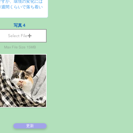
写真４
Select File
Max File Size 15MB
更新