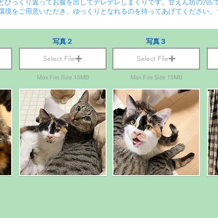
写真２
写真３
Select File
Select File
Max File Size 15MB
Max File Size 15MB