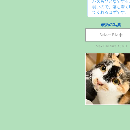
表紙の写真
Select File
Max File Size 15MB