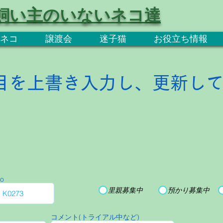
飼い主のいないネコ達
ネコ
譲渡会
迷子猫
お役立ち情報
目を上書き入力し、更新し
o
里親募集中
預かり募集中
コメント(トライアル中など)