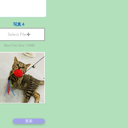
写真４
Select File
Max File Size 15MB
更新