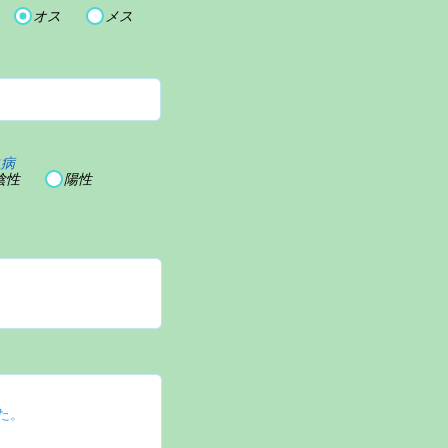
オス
メス
血病
陰性
陽性