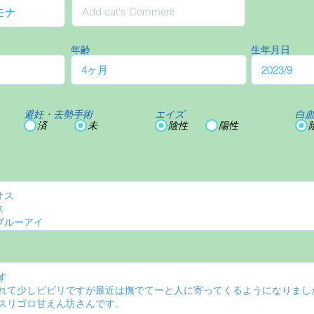
年齢
生年月日
避妊・去勢手術
エイズ
白
済
未
陰性
陽性