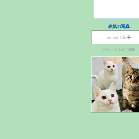
表紙の写真
Select File
Max File Size 15MB