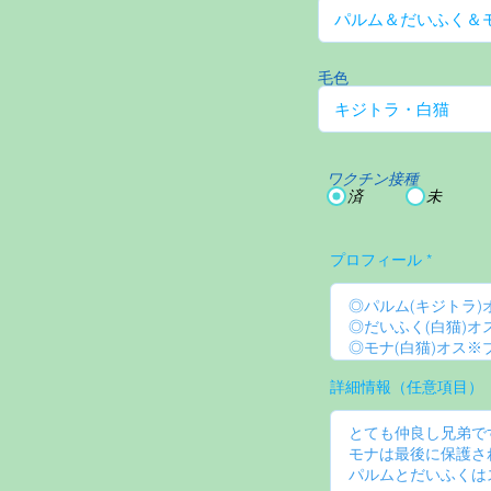
毛色
ワクチン接種
済
未
プロフィール
詳細情報（任意項目）