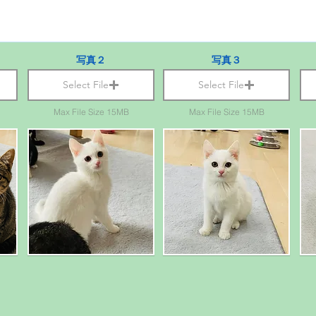
写真２
写真３
Select File
Select File
Max File Size 15MB
Max File Size 15MB