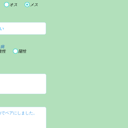
オス
メス
血病
陰性
陽性