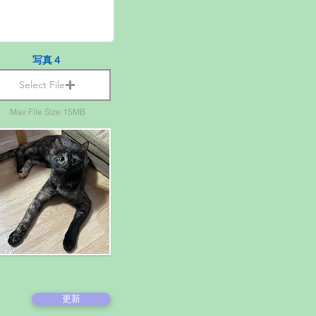
写真４
Select File
Max File Size 15MB
更新