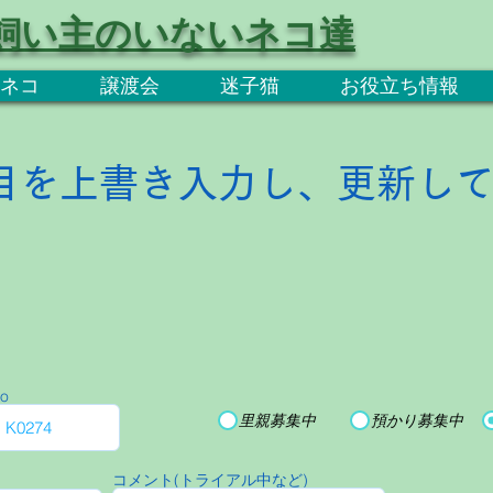
飼い主のいないネコ達
ネコ
譲渡会
迷子猫
お役立ち情報
目を上書き入力し、更新し
o
里親募集中
預かり募集中
コメント(トライアル中など)