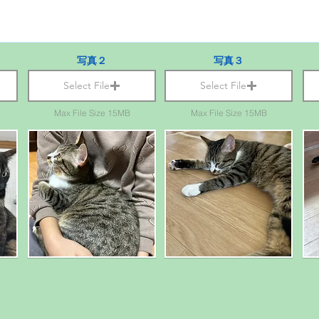
写真２
写真３
Select File
Select File
Max File Size 15MB
Max File Size 15MB