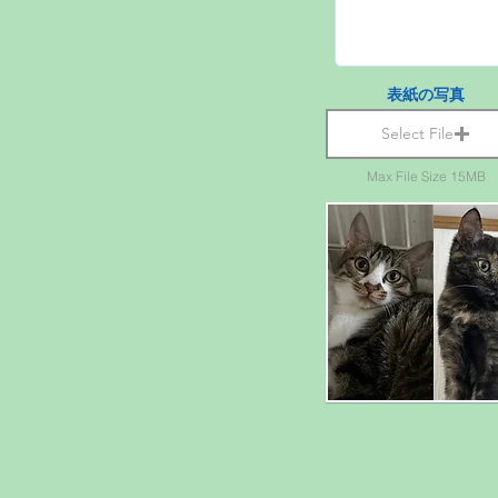
表紙の写真
Select File
Max File Size 15MB