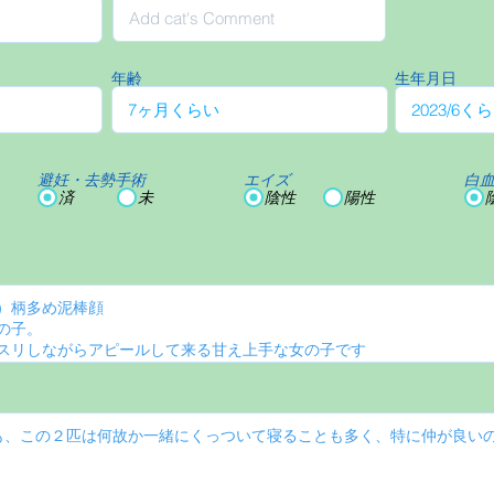
年齢
生年月日
避妊・去勢手術
エイズ
白
済
未
陰性
陽性