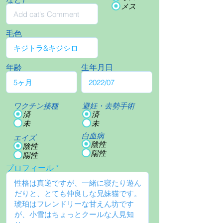
メス
毛色
年齢
生年月日
ワクチン接種
避妊・去勢手術
済
済
未
未
白血病
エイズ
陰性
陰性
陽性
陽性
プロフィール