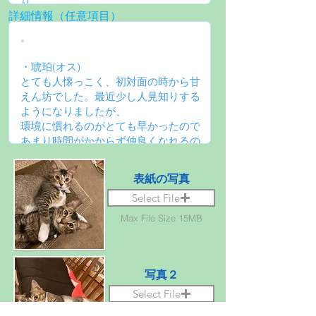
詳細情報（任意項目）
表紙の写真
Select File
Max File Size 15MB
写真２
Select File
Max File Size 15MB