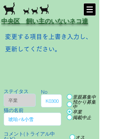
中央区 飼い主のいないネコ達
変更する項目を上書き入力し、
更新してください。
ステイタス
No
里親募集中
預かり募集
中
猫の名前
卒業
掲載中止
コメント(トライアル中
オス
など)