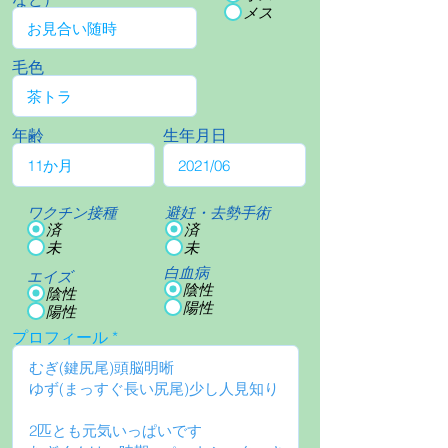
メス
毛色
年齢
生年月日
ワクチン接種
避妊・去勢手術
済
済
未
未
白血病
エイズ
陰性
陰性
陽性
陽性
プロフィール