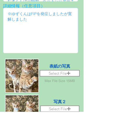
詳細情報（任意項目）
表紙の写真
Select File
Max File Size 15MB
写真２
Select File
Max File Size 15MB