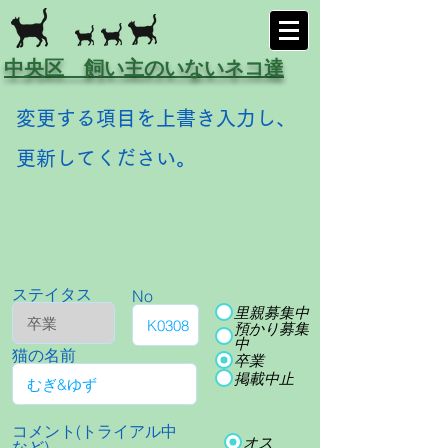
中央区 飼い主のいないネコ達
変更する項目を上書き入力し、
更新してください。
ステイタス
No
里親募集中
預かり募集
中
猫の名前
卒業
掲載中止
コメント(トライアル中
オス
など)