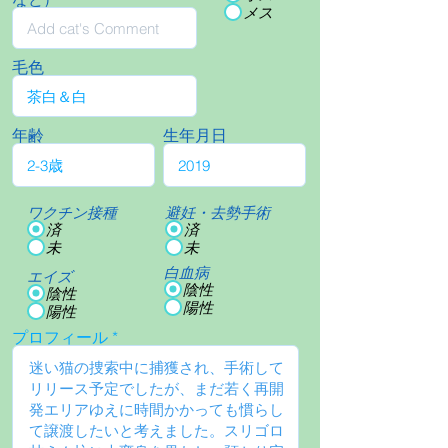
メス
毛色
年齢
生年月日
ワクチン接種
避妊・去勢手術
済
済
未
未
白血病
エイズ
陰性
陰性
陽性
陽性
プロフィール