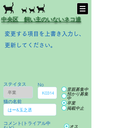
中央区 飼い主のいないネコ達
変更する項目を上書き入力し、
更新してください。
ステイタス
No
里親募集中
預かり募集
中
猫の名前
卒業
掲載中止
コメント(トライアル中
オス
など)