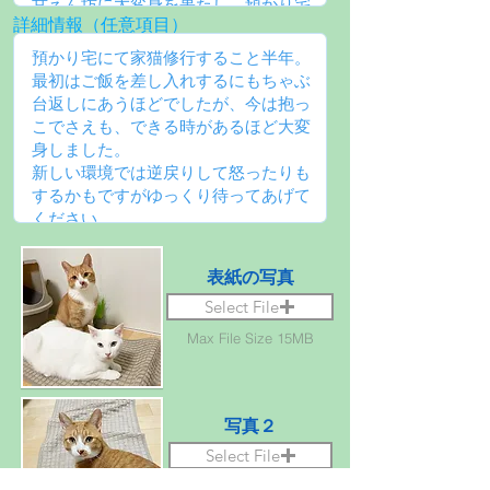
詳細情報（任意項目）
表紙の写真
Select File
Max File Size 15MB
写真２
Select File
Max File Size 15MB