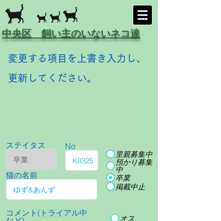
中央区 飼い主のいないネコ達
変更する項目を上書き入力し、
更新してください。
ステイタス
No
里親募集中
預かり募集
中
猫の名前
卒業
掲載中止
コメント(トライアル中
オス
など)