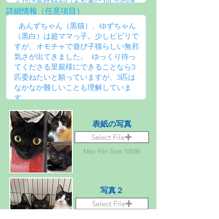
詳細情報（任意項目）
表紙の写真
Select File
Max File Size 15MB
写真２
Select File
Max File Size 15MB