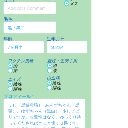
メス
毛色
年齢
生年月日
ワクチン接種
避妊・去勢手術
済
済
未
未
白血病
エイズ
陰性
陰性
陽性
陽性
プロフィール