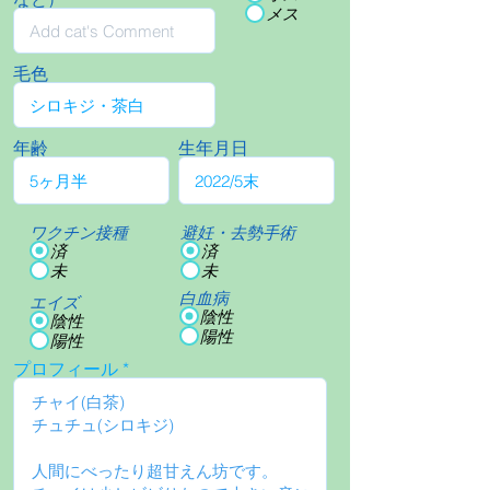
メス
毛色
年齢
生年月日
ワクチン接種
避妊・去勢手術
済
済
未
未
白血病
エイズ
陰性
陰性
陽性
陽性
プロフィール