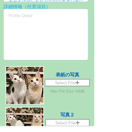
詳細情報（任意項目）
表紙の写真
Select File
Max File Size 15MB
写真２
Select File
Max File Size 15MB