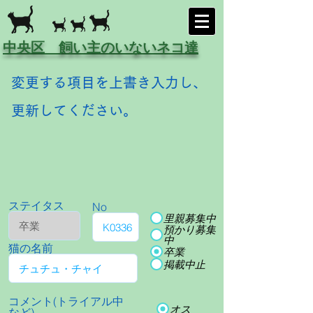
中央区 飼い主のいないネコ達
変更する項目を上書き入力し、
更新してください。
ステイタス
No
里親募集中
預かり募集
中
猫の名前
卒業
掲載中止
コメント(トライアル中
オス
など)