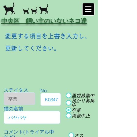
中央区 飼い主のいないネコ達
変更する項目を上書き入力し、
更新してください。
ステイタス
No
里親募集中
預かり募集
中
猫の名前
卒業
掲載中止
コメント(トライアル中
オス
など)