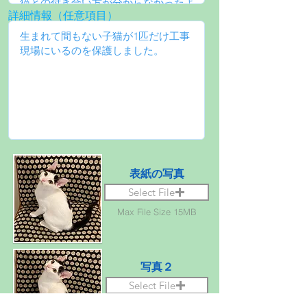
詳細情報（任意項目）
表紙の写真
Select File
Max File Size 15MB
写真２
Select File
Max File Size 15MB