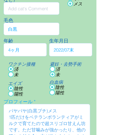
メス
毛色
年齢
生年月日
ワクチン接種
避妊・去勢手術
済
済
未
未
白血病
エイズ
陰性
陰性
陽性
陽性
プロフィール