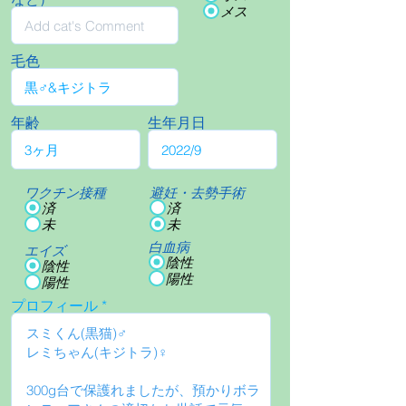
メス
毛色
年齢
生年月日
ワクチン接種
避妊・去勢手術
済
済
未
未
白血病
エイズ
陰性
陰性
陽性
陽性
プロフィール