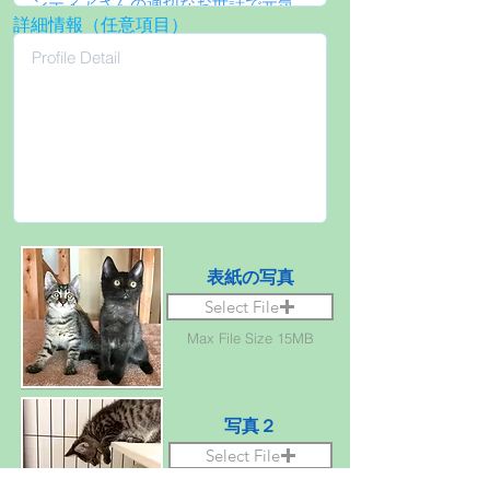
詳細情報（任意項目）
表紙の写真
Select File
Max File Size 15MB
写真２
Select File
Max File Size 15MB