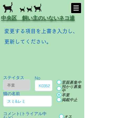
中央区 飼い主のいないネコ達
変更する項目を上書き入力し、
更新してください。
ステイタス
No
里親募集中
預かり募集
中
猫の名前
卒業
掲載中止
コメント(トライアル中
オス
など)