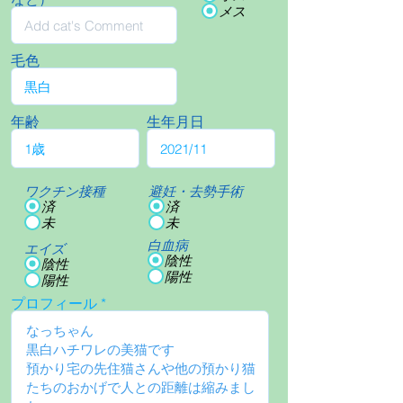
メス
毛色
年齢
生年月日
ワクチン接種
避妊・去勢手術
済
済
未
未
白血病
エイズ
陰性
陰性
陽性
陽性
プロフィール