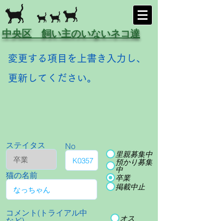
中央区 飼い主のいないネコ達
変更する項目を上書き入力し、
更新してください。
ステイタス
No
里親募集中
預かり募集
中
猫の名前
卒業
掲載中止
コメント(トライアル中
オス
など)