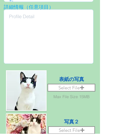
詳細情報（任意項目）
表紙の写真
Select File
Max File Size 15MB
写真２
Select File
Max File Size 15MB