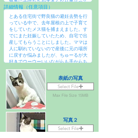
詳細情報（任意項目）
表紙の写真
Select File
Max File Size 15MB
写真２
Select File
Max File Size 15MB