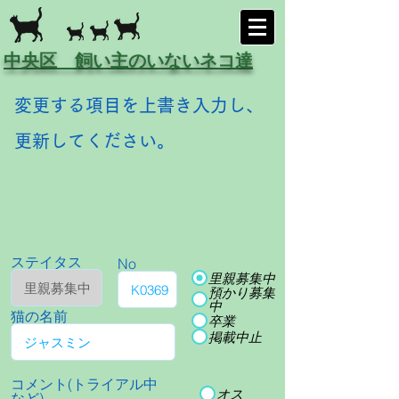
中央区 飼い主のいないネコ達
変更する項目を上書き入力し、
更新してください。
ステイタス
No
里親募集中
預かり募集
中
猫の名前
卒業
掲載中止
コメント(トライアル中
オス
など)