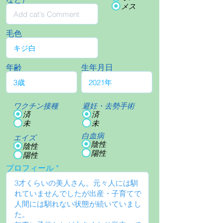
メス
毛色
年齢
生年月日
ワクチン接種
避妊・去勢手術
済
済
未
未
白血病
エイズ
陰性
陰性
陽性
陽性
プロフィール