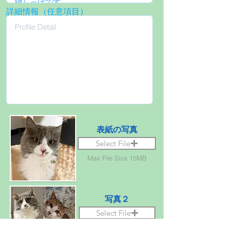
詳細情報（任意項目）
表紙の写真
Select File
Max File Size 15MB
写真２
Select File
Max File Size 15MB