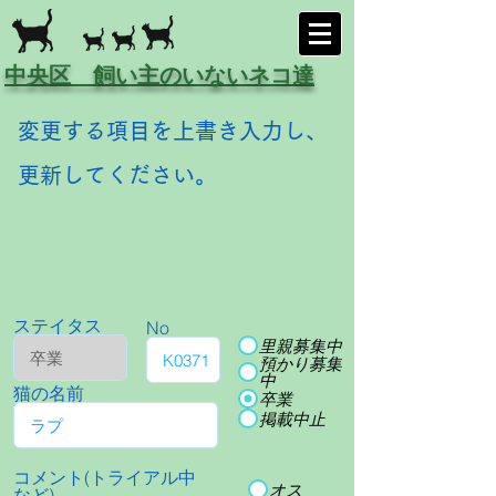
中央区 飼い主のいないネコ達
変更する項目を上書き入力し、
更新してください。
ステイタス
No
里親募集中
預かり募集
中
猫の名前
卒業
掲載中止
コメント(トライアル中
オス
など)