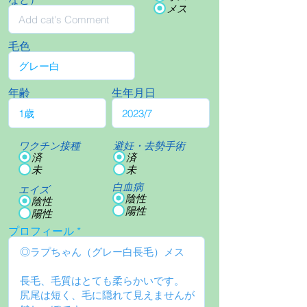
メス
毛色
年齢
生年月日
ワクチン接種
避妊・去勢手術
済
済
未
未
白血病
エイズ
陰性
陰性
陽性
陽性
プロフィール