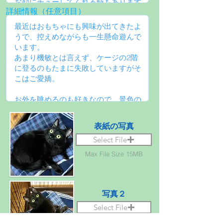
詳細情報（任意項目）
表紙の写真
Select File
Max File Size 15MB
写真２
Select File
Max File Size 15MB