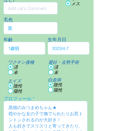
メス
毛色
年齢
生年月日
ワクチン接種
避妊・去勢手術
済
済
未
未
白血病
エイズ
陰性
陰性
陽性
陽性
プロフィール