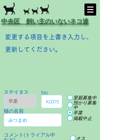
中央区 飼い主のいないネコ達
変更する項目を上書き入力し、
更新してください。
ステイタス
No
里親募集中
預かり募集
中
猫の名前
卒業
掲載中止
コメント(トライアル中
オス
など)