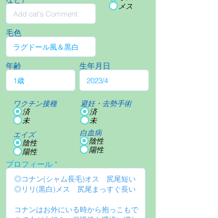
メス
毛色
年齢
生年月日
ワクチン接種
避妊・去勢手術
済
済
未
未
白血病
エイズ
陰性
陰性
陽性
陽性
プロフィール