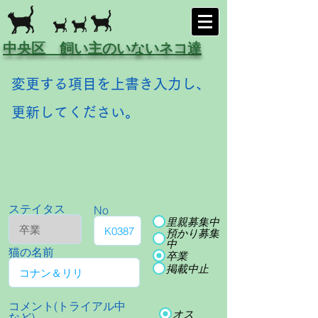
中央区 飼い主のいないネコ達
変更する項目を上書き入力し、
更新してください。
ステイタス
No
里親募集中
預かり募集
中
猫の名前
卒業
掲載中止
コメント(トライアル中
オス
など)