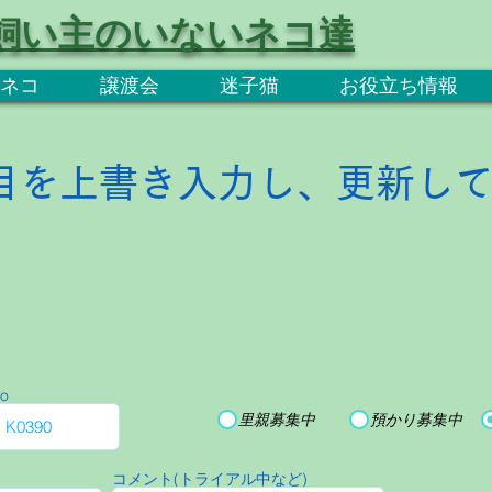
飼い主のいないネコ達
ネコ
譲渡会
迷子猫
お役立ち情報
目を上書き入力し、更新し
o
里親募集中
預かり募集中
コメント(トライアル中など)