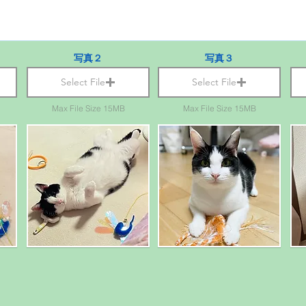
写真２
写真３
Select File
Select File
Max File Size 15MB
Max File Size 15MB