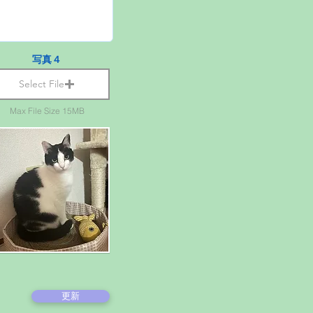
写真４
Select File
Max File Size 15MB
更新