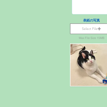
表紙の写真
Select File
Max File Size 15MB