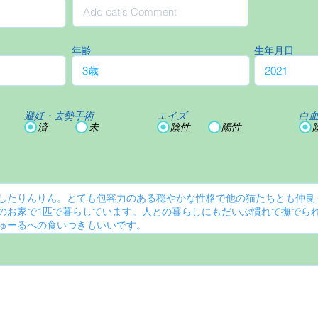
年齢
生年月日
避妊・去勢手術
エイズ
白
済
未
陰性
陽性