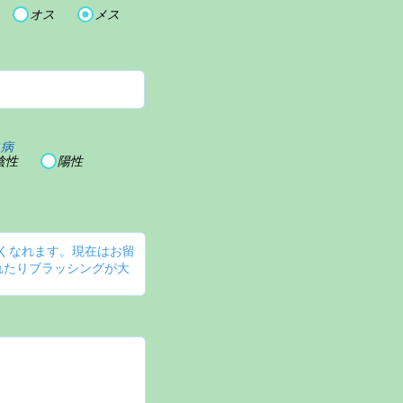
オス
メス
血病
陰性
陽性