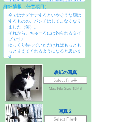
詳細情報（任意項目）
表紙の写真
Select File
Max File Size 15MB
写真２
Select File
Max File Size 15MB