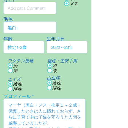
メス
毛色
年齢
生年月日
ワクチン接種
避妊・去勢手術
済
済
未
未
白血病
エイズ
陰性
陰性
陽性
陽性
プロフィール