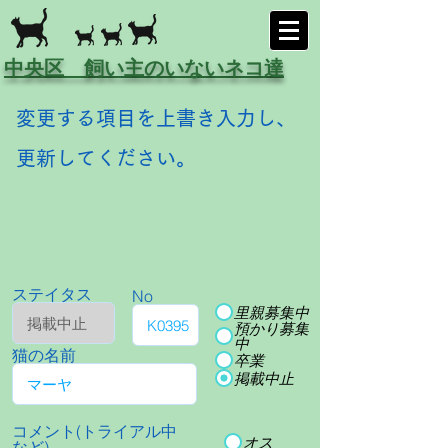
中央区 飼い主のいないネコ達
変更する項目を上書き入力し、
更新してください。
ステイタス
No
里親募集中
預かり募集
中
猫の名前
卒業
掲載中止
コメント(トライアル中
オス
など)