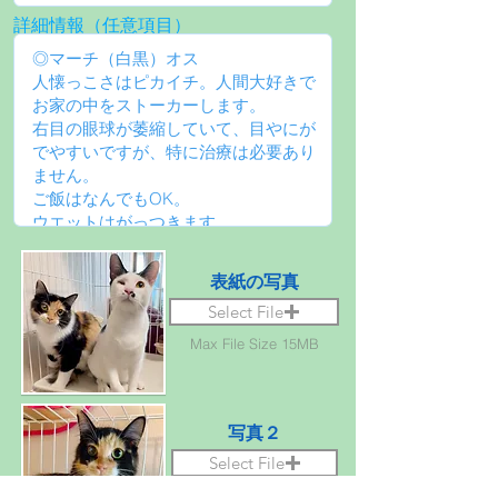
詳細情報（任意項目）
表紙の写真
Select File
Max File Size 15MB
写真２
Select File
Max File Size 15MB