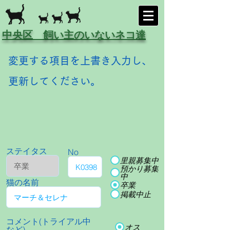
中央区 飼い主のいないネコ達
変更する項目を上書き入力し、
更新してください。
ステイタス
No
里親募集中
預かり募集
中
猫の名前
卒業
掲載中止
コメント(トライアル中
オス
など)