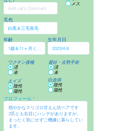
メス
毛色
年齢
生年月日
ワクチン接種
避妊・去勢手術
済
済
未
未
白血病
エイズ
陰性
陰性
陽性
陽性
プロフィール