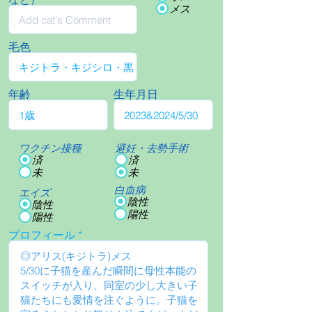
メス
毛色
年齢
生年月日
ワクチン接種
避妊・去勢手術
済
済
未
未
白血病
エイズ
陰性
陰性
陽性
陽性
プロフィール