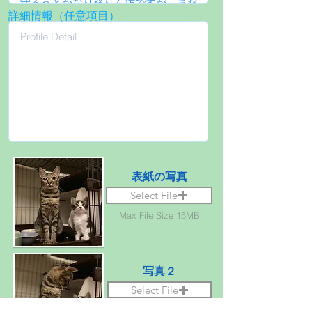
詳細情報（任意項目）
表紙の写真
Select File
Max File Size 15MB
写真２
Select File
Max File Size 15MB