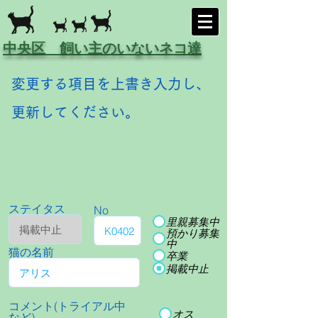
中央区 飼い主のいないネコ達
変更する項目を上書き入力し、
更新してください。
ステイタス
No
里親募集中
預かり募集
中
猫の名前
卒業
掲載中止
コメント(トライアル中
オス
など)