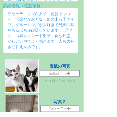
詳細情報（任意項目）
表紙の写真
Select File
Max File Size 15MB
写真２
Select File
Max File Size 15MB