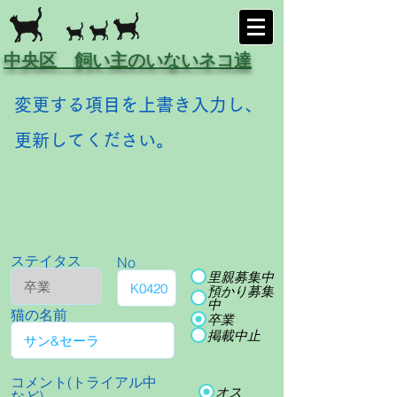
中央区 飼い主のいないネコ達
変更する項目を上書き入力し、
更新してください。
ステイタス
No
里親募集中
預かり募集
中
猫の名前
卒業
掲載中止
コメント(トライアル中
オス
など)