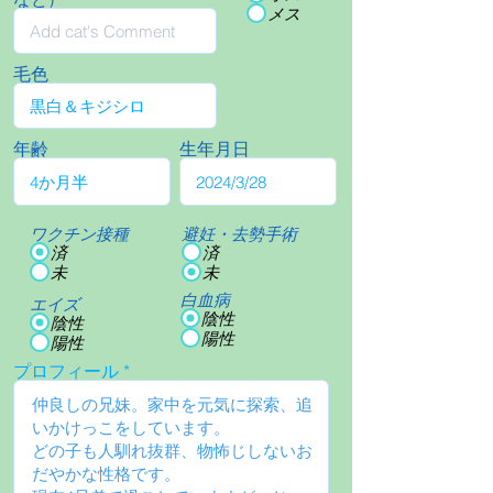
メス
毛色
年齢
生年月日
ワクチン接種
避妊・去勢手術
済
済
未
未
白血病
エイズ
陰性
陰性
陽性
陽性
プロフィール