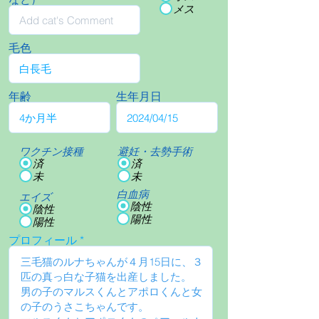
メス
毛色
年齢
生年月日
ワクチン接種
避妊・去勢手術
済
済
未
未
白血病
エイズ
陰性
陰性
陽性
陽性
プロフィール