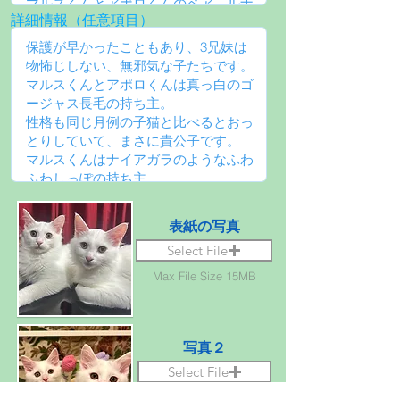
詳細情報（任意項目）
表紙の写真
Select File
Max File Size 15MB
写真２
Select File
Max File Size 15MB