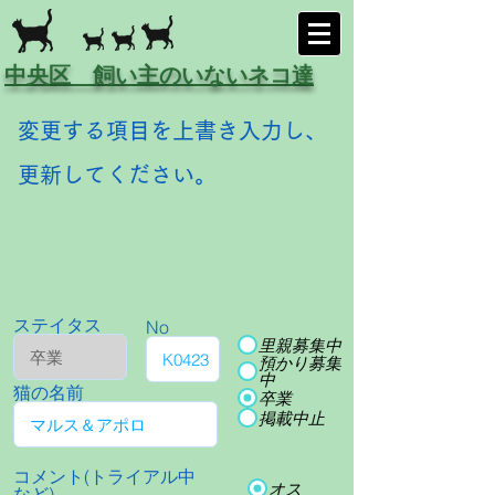
中央区 飼い主のいないネコ達
変更する項目を上書き入力し、
更新してください。
ステイタス
No
里親募集中
預かり募集
中
猫の名前
卒業
掲載中止
コメント(トライアル中
オス
など)