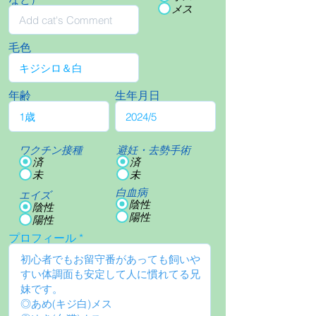
メス
毛色
年齢
生年月日
ワクチン接種
避妊・去勢手術
済
済
未
未
白血病
エイズ
陰性
陰性
陽性
陽性
プロフィール