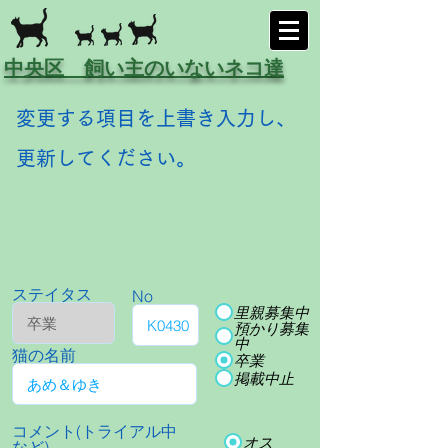
中央区 飼い主のいないネコ達
変更する項目を上書き入力し、
更新してください。
ステイタス
No
里親募集中
預かり募集
中
猫の名前
卒業
掲載中止
コメント(トライアル中
オス
など)