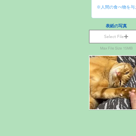
表紙の写真
Select File
Max File Size 15MB