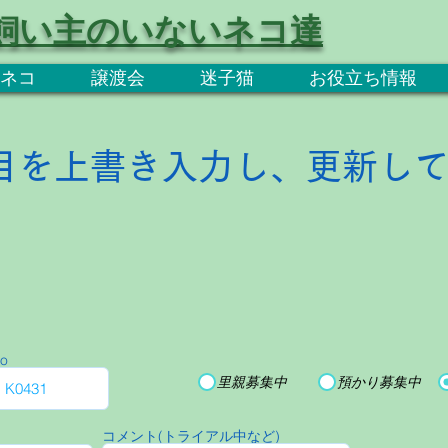
飼い主のいないネコ達
ネコ
譲渡会
迷子猫
お役立ち情報
目を上書き入力し、更新し
o
里親募集中
預かり募集中
コメント(トライアル中など)