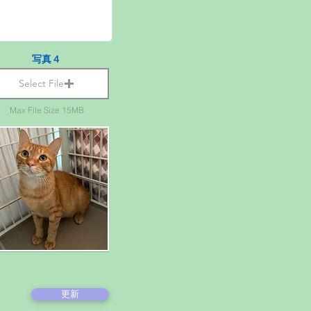
写真４
Select File
Max File Size 15MB
更新