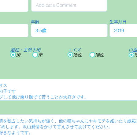
年齢
生年月日
避妊・去勢手術
エイズ
白
済
未
陰性
陽性