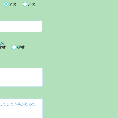
オス
メス
血病
陰性
陽性