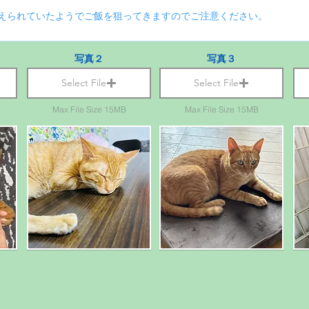
写真２
写真３
Select File
Select File
Max File Size 15MB
Max File Size 15MB