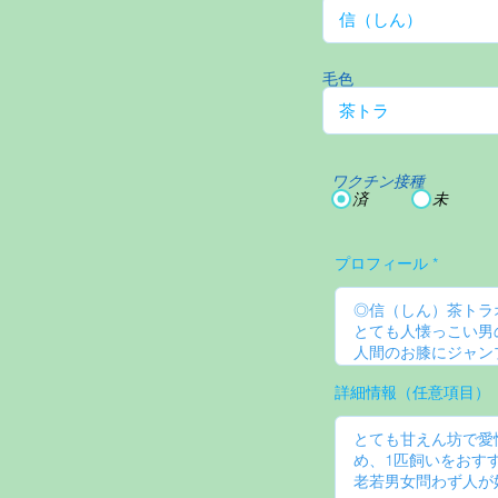
毛色
ワクチン接種
済
未
プロフィール
詳細情報（任意項目）