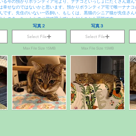
写真２
写真３
Select File
Select File
Max File Size 15MB
Max File Size 15MB