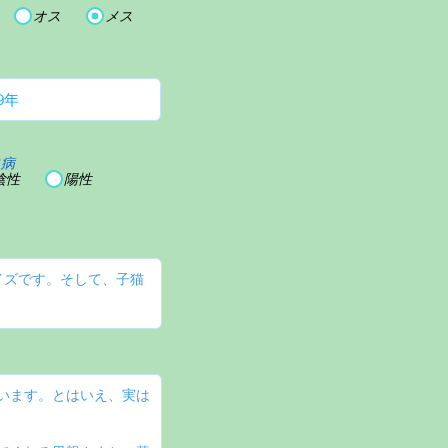
オス
メス
血病
陰性
陽性