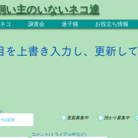
飼い主のいないネコ達
ネコ
譲渡会
迷子猫
お役立ち情報
目を上書き入力し、更新し
o
里親募集中
預かり募集中
コメント(トライアル中など)