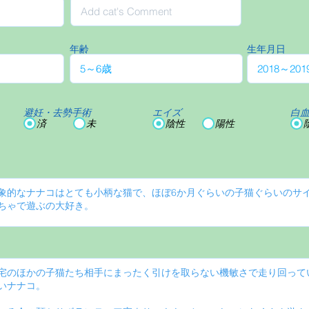
年齢
生年月日
避妊・去勢手術
エイズ
白
済
未
陰性
陽性