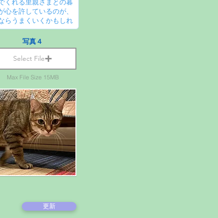
写真４
Select File
Max File Size 15MB
更新