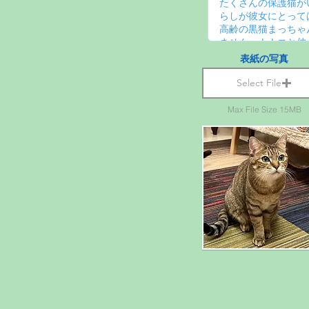
表紙の写真
Select File
Max File Size 15MB