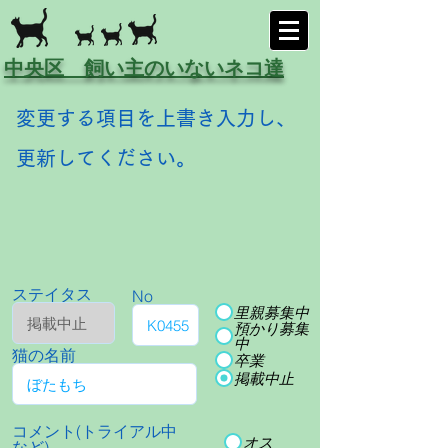
中央区 飼い主のいないネコ達
変更する項目を上書き入力し、
更新してください。
ステイタス
No
里親募集中
預かり募集
中
猫の名前
卒業
掲載中止
コメント(トライアル中
オス
など)