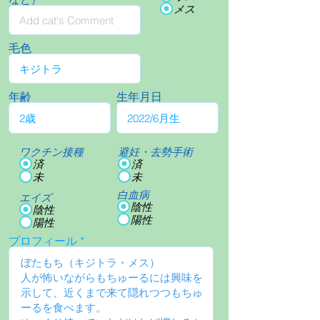
メス
毛色
年齢
生年月日
ワクチン接種
避妊・去勢手術
済
済
未
未
白血病
エイズ
陰性
陰性
陽性
陽性
プロフィール