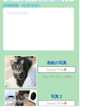
詳細情報（任意項目）
表紙の写真
Select File
Max File Size 15MB
写真２
Select File
Max File Size 15MB