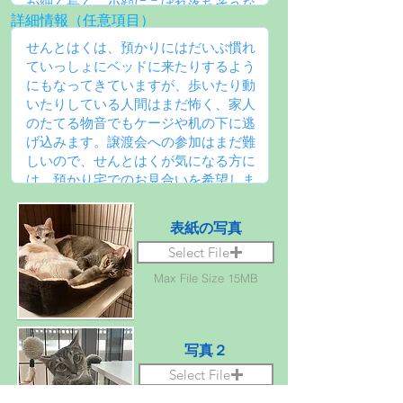
詳細情報（任意項目）
表紙の写真
Select File
Max File Size 15MB
写真２
Select File
Max File Size 15MB