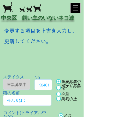
中央区 飼い主のいないネコ達
変更する項目を上書き入力し、
更新してください。
ステイタス
No
里親募集中
預かり募集
中
猫の名前
卒業
掲載中止
コメント(トライアル中
オス
など)