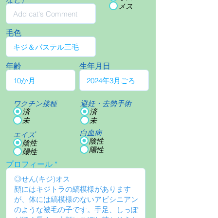
メス
毛色
年齢
生年月日
ワクチン接種
避妊・去勢手術
済
済
未
未
白血病
エイズ
陰性
陰性
陽性
陽性
プロフィール