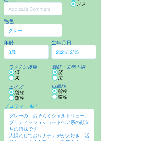
メス
毛色
年齢
生年月日
ワクチン接種
避妊・去勢手術
済
済
未
未
白血病
エイズ
陰性
陰性
陽性
陽性
プロフィール