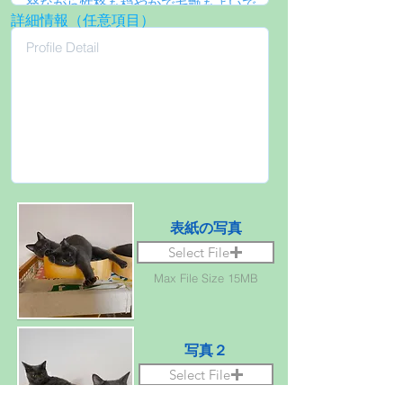
詳細情報（任意項目）
表紙の写真
Select File
Max File Size 15MB
写真２
Select File
Max File Size 15MB