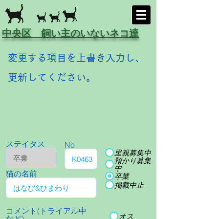
中央区 飼い主のいないネコ達
変更する項目を上書き入力し、
更新してください。
ステイタス
No
里親募集中
預かり募集
中
猫の名前
卒業
掲載中止
コメント(トライアル中
オス
など)