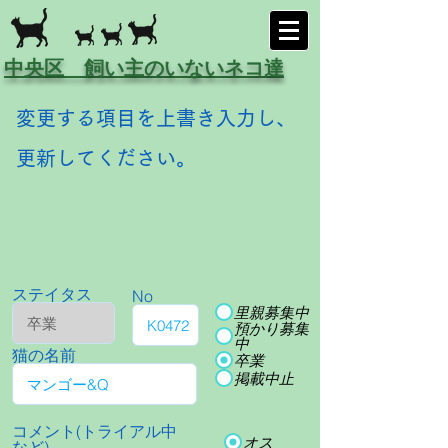
中央区 飼い主のいないネコ達
変更する項目を上書き入力し、
更新してください。
ステイタス
No
里親募集中
預かり募集
中
猫の名前
卒業
掲載中止
コメント(トライアル中
オス
など)