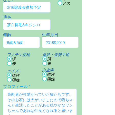
メス
毛色
年齢
生年月日
ワクチン接種
避妊・去勢手術
済
済
未
未
白血病
エイズ
陰性
陰性
陽性
陽性
プロフィール