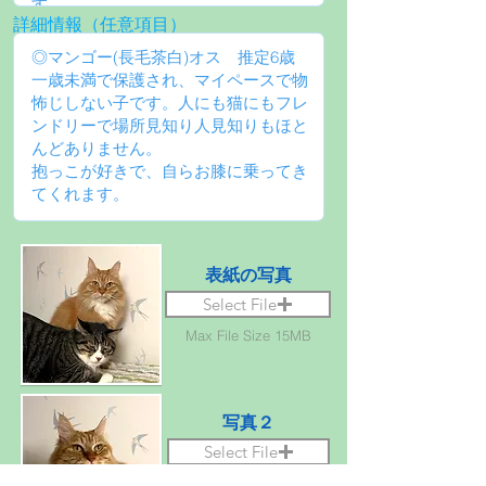
詳細情報（任意項目）
表紙の写真
Select File
Max File Size 15MB
写真２
Select File
Max File Size 15MB