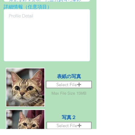
詳細情報（任意項目）
表紙の写真
Select File
Max File Size 15MB
写真２
Select File
Max File Size 15MB