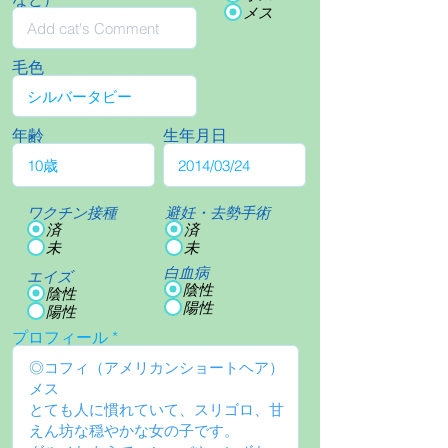
メス
毛色
年齢
生年月日
ワクチン接種
避妊・去勢手術
済
済
未
未
白血病
エイズ
陰性
陰性
陽性
陽性
プロフィール