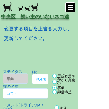
中央区 飼い主のいないネコ達
変更する項目を上書き入力し、
更新してください。
ステイタス
No
里親募集中
預かり募集
中
猫の名前
卒業
掲載中止
コメント(トライアル中
オス
など)